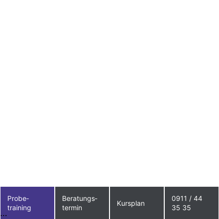
brachii.html
Akademie für Sport und Gesundheit
Dr. Bergmann GmbH (2024),
Triceps brachii: Anatomie und
Funktion , abgerufen am 11.09.2024
[3]
https://www.netdoktor.de/anatomi
e/humerus/
NetDoktor GmbH (2024), Humerus,
abgerufen am 29.03.2024
by Hülya
Probe­
Beratungs­
0911 / 44
Kursplan
training
termin
35 35
…