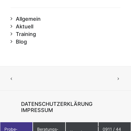
Allgemein
Aktuell
Training
Blog
DATENSCHUTZERKLÄRUNG
IMPRESSUM
© 2021 – STUDIO21 Nürnberg
Probe­
Beratungs­
0911 / 44