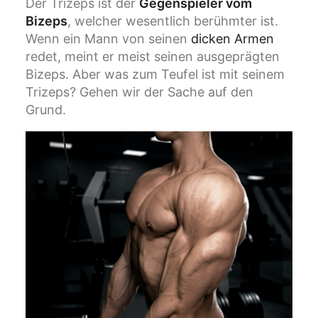
Der Trizeps ist der
Gegenspieler vom
Bizeps
, welcher wesentlich berühmter ist.
Wenn ein Mann von seinen
dicken Armen
redet, meint er meist seinen ausgeprägten
Bizeps. Aber was zum Teufel ist mit seinem
Trizeps? Gehen wir der Sache auf den
Grund.