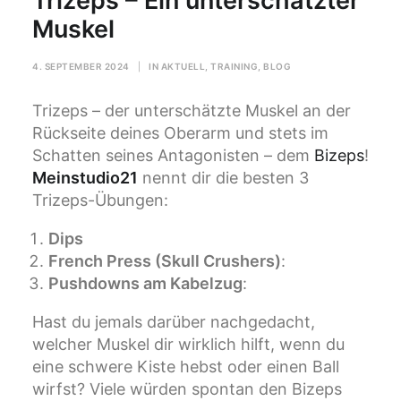
Trizeps – Ein unterschätzter
Muskel
4. SEPTEMBER 2024
|
IN
AKTUELL
,
TRAINING
,
BLOG
Trizeps – der unterschätzte Muskel an der
Rückseite deines Oberarm und stets im
Schatten seines Antagonisten – dem
Bizeps
!
Meinstudio21
nennt dir die besten 3
Trizeps-Übungen:
Dips
French Press (Skull Crushers)
:
Pushdowns am Kabelzug
:
Hast du jemals darüber nachgedacht,
welcher Muskel dir wirklich hilft, wenn du
eine schwere Kiste hebst oder einen Ball
wirfst? Viele würden spontan den Bizeps